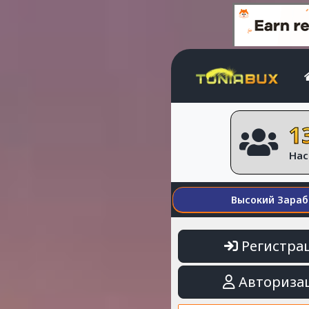
1
Нас
Высокий Зараб
Регистра
Авториза