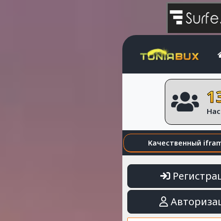
1
Нас
Качественный ifra
Регистра
Авториза