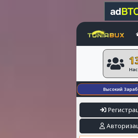
1
Нас
Высокий Зараб
Регистра
Авториза