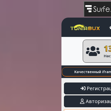
1
Нас
Качественный ifra
Регистра
Авториза